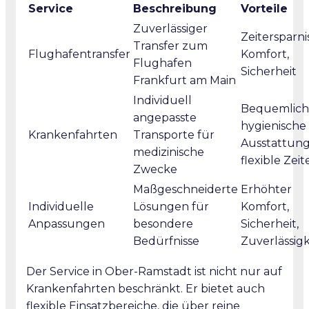
Service
Beschreibung
Vorteile
Zuverlässiger
Zeitersparnis
Transfer zum
Flughafentransfer
Komfort,
Flughafen
Sicherheit
Frankfurt am Main
Individuell
Bequemlichk
angepasste
hygienische
Krankenfahrten
Transporte für
Ausstattung
medizinische
flexible Zeit
Zwecke
Maßgeschneiderte
Erhöhter
Individuelle
Lösungen für
Komfort,
Anpassungen
besondere
Sicherheit,
Bedürfnisse
Zuverlässigk
Der Service in Ober-Ramstadt ist nicht nur auf
Krankenfahrten beschränkt. Er bietet auch
flexible Einsatzbereiche, die über reine